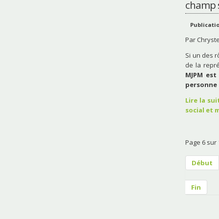
champ s
Publicatio
Par Chryst
Si un des r
de la repr
MJPM est 
personne 
Lire la su
social et 
Page 6 sur 
Début
Fin