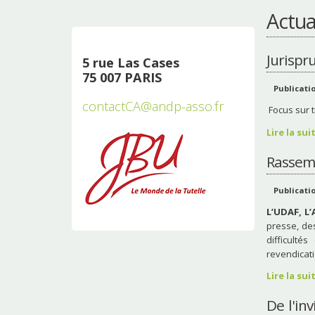
Actua
Jurispr
5 rue Las Cases
75 007 PARIS
Publicatio
contactCA@andp-asso.fr
Focus sur t
Lire la su
Rassemb
Publicatio
L’UDAF, L
presse, de
difficulté
revendicat
Lire la su
De l'in