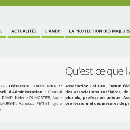
IL
ACTUALITÉS
L'ANDP
LA PROTECTION DES MAJEUR
Qu'est-ce que 
CIS -
Trésorerie :
Karen BIZIEN et
Association Loi 1901, l'ANDP fé
il d'Administration :
Chantal
des associations tutélaires, de
as DAVID, Hélène DUMORTIER, Aude
pluriels, profession unique. Act
 LAURENT, Vanessa PEYNET, Lydie
professionnel des mesures de pro
A