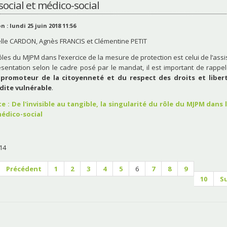
ocial et médico-social
n : lundi 25 juin 2018 11:56
elle CARDON, Agnès FRANCIS et Clémentine PETIT
ôles du MJPM dans l’exercice de la mesure de protection est celui de l’ass
ésentation selon le cadre posé par le mandat, il est important de rapp
promoteur de la citoyenneté et du respect des droits et libert
dite vulnérable
.
ite : De l'invisible au tangible, la singularité du rôle du MJPM dans
médico-social
14
Précédent
1
2
3
4
5
6
7
8
9
10
S