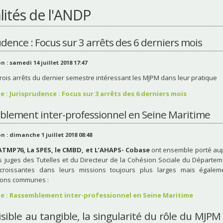
lités de l'ANDP
udence : Focus sur 3 arrêts des 6 derniers mois
n : samedi 14 juillet 2018 17:47
rois arrêts du dernier semestre intéressant les MJPM dans leur pratique
ite : Jurisprudence : Focus sur 3 arrêts des 6 derniers mois
lement inter-professionnel en Seine Maritime
n : dimanche 1 juillet 2018 08:48
’ATMP76, La SPES, le CMBD, et L’AHAPS- Cobase
ont ensemble porté aup
s juges des Tutelles et du Directeur de la Cohésion Sociale du Départem
s croissantes dans leurs missions toujours plus larges mais égalem
ions communes :
ite : Rassemblement inter-professionnel en Seine Maritime
visible au tangible, la singularité du rôle du MJPM