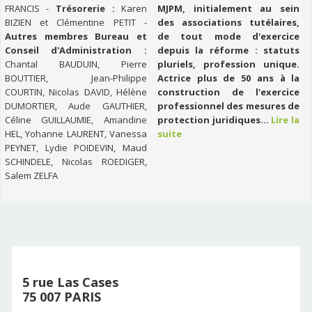
FRANCIS -
Trésorerie :
Karen
MJPM, initialement au sein
BIZIEN et Clémentine PETIT -
des associations tutélaires,
Autres membres Bureau et
de tout mode d'exercice
Conseil d'Administration :
depuis la réforme : statuts
Chantal BAUDUIN, Pierre
pluriels, profession unique.
BOUTTIER, Jean-Philippe
Actrice plus de 50 ans à la
COURTIN, Nicolas DAVID, Hélène
construction de l'exercice
DUMORTIER, Aude GAUTHIER,
professionnel des mesures de
Céline GUILLAUMIE, Amandine
protection juridiques...
Lire la
HEL, Yohanne LAURENT, Vanessa
suite
PEYNET, Lydie POIDEVIN, Maud
SCHINDELE, Nicolas ROEDIGER,
Salem ZELFA
5 rue Las Cases
75 007 PARIS